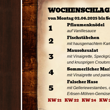
WOCHENSCHLAG
von Montag 02.06.2025 bis S
1
Pflaumenknödel
auf Vanillesauce
2
Fischstäbchen
mit hausgemachtem Kart
Mausohrsalat
3
mit Vinaigrette, Speckgr
und knusprigen Crouton
4
Sommerlicher Mark
mit Vinaigrette und pani
Falscher Hase
5
mit Gelleriewestambes, 
Erbsen-Möhren-Gemüse
KW 21
KW 22
KW 24
KW 