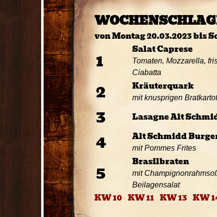
WOCHENSCHLAG
von Montag 20.03.2023 bis S
Salat Caprese
1
Tomaten, Mozzarella, fr
Ciabatta
2
Kräuterquark
mit knusprigen Bratkartof
3
Lasagne Alt Schmi
4
Alt Schmidd Burge
mit Pommes Frites
Brasilbraten
5
mit Champignonrahmsoß
Beilagensalat
KW 10
KW 11
KW 13
KW 1